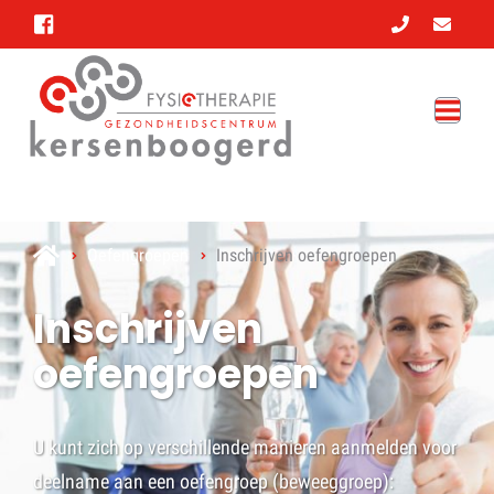
Oefengroepen
Inschrijven oefengroepen
Inschrijven
oefengroepen
U kunt zich op verschillende manieren aanmelden voor
deelname aan een oefengroep (beweeggroep):