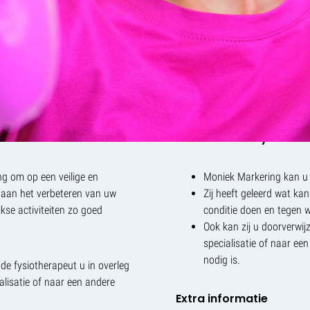
ogeschool Leiden gevolgd.
Toename van de kwalitei
or zij de bijscholing van het
Toename van kracht
eke fitheid tijdens
Het beter kunnen verdra
risico op voortijdig stop
Sneller herstel van verm
activiteiten sneller her
kanker en de verschillende
oonlijke situatie,
Wat kan onze fysiothe
ng om op een veilige en
Moniek Markering kan u 
aan het verbeteren van uw
Zij heeft geleerd wat ka
jkse activiteiten zo goed
conditie doen en tegen 
Ook kan zij u doorverwi
specialisatie of naar een
nodig is.
e fysiotherapeut u in overleg
alisatie of naar een andere
Extra informatie