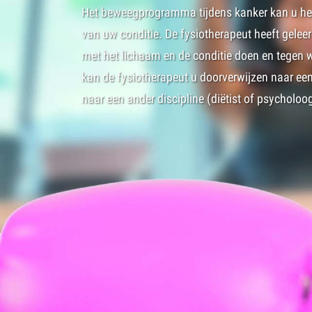
Het beweegprogramma tijdens kanker kan u hel
van uw conditie. De fysiotherapeut heeft gelee
met het lichaam en de conditie doen en tegen 
kan de fysiotherapeut u doorverwijzen naar een
naar een ander discipline (diëtist of psycholoog)
Beweegprogramma tijdens kanker
Voldoende bewegen tijdens en na een behandeling bi
behoud of verbeteren van uw conditie, spierkracht en
kan bewegen helpen om vermoeidheid te verminderen
geven in uw lichaam.
Het programma wordt begeleid door een fysiotherap