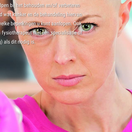
pen bij het behouden en/of verbeteren
rd wat kanker en de behandeling hiervan
welke beperkingen u kunt aanlopen. Ook
 fysiotherapeut met een specialisatie of
 als dit nodig is.
Door de vaak zware behandeling
zou je er niet meteen aan denke
uit onderzoek dat het trainen 
j kanker kan bijdragen aan het
meebrengt.
 dagelijks functioneren. Ook
 en u meer vertrouwen te
Voordelen zijn:
eut, Moniek Markering. Moniek
Afname van vermoeidhe