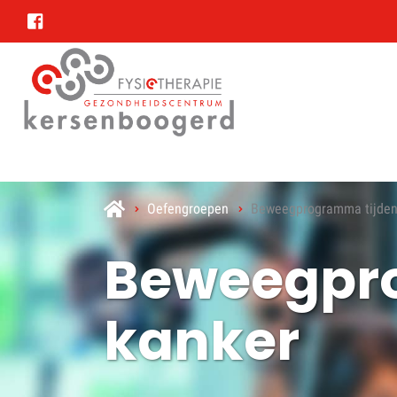
Oefengroepen
Beweegprogramma tijden
Beweegpr
kanker