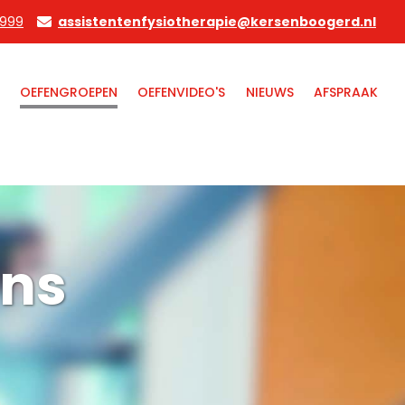
 999
assistentenfysiotherapie@kersenboogerd.nl
OEFENGROEPEN
OEFENVIDEO'S
NIEUWS
AFSPRAAK
ns