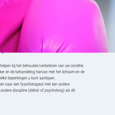
t van leven
gen van de chemotherapie waardoor er een verlaagd
pen van de behandeling is.
oeidheid, fitheid en kracht waardoor dagelijkse
vat kunnen worden
rapeut voor u betekenen?
helpen bij het behouden/verbeteren van uw conditie.
nker en de behandeling hiervan met het lichaam en de
welke beperkingen u kunt aanlopen.
jzen naar een fysiotherapeut met een andere
 andere discipline (diëtist of psycholoog) als dit