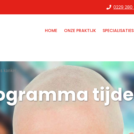
0229 280
HOME
ONZE PRAKTIJK
SPECIALISATIES
s kanker
ogramma tijde