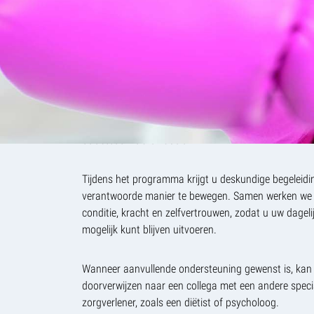
heeft hiervoor de scholing oncorevalidatie aan de H
Daarnaast is zij geregistreerd bij het Onconet, waarvo
Onconet heeft gevolgd en de module “Behoud van fysi
chemotherapie” bij de NPI.
De fysiotherapeut heeft kennis van de gevolgen van 
behandelingen en stemt het programma af op uw pers
belastbaarheid en doelen.
Tijdens het programma krijgt u deskundige begeleidi
verantwoorde manier te bewegen. Samen werken we 
conditie, kracht en zelfvertrouwen, zodat u uw dageli
mogelijk kunt blijven uitvoeren.
Wanneer aanvullende ondersteuning gewenst is, kan d
doorverwijzen naar een collega met een andere speci
zorgverlener, zoals een diëtist of psycholoog.